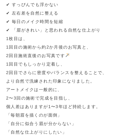
✔︎ すっぴんでも浮かない
✔︎ 左右差を自然に整える
✔︎ 毎日のメイク時間を短縮
✔︎ 「眉がきれい」と思われる自然な仕上がり
1枚目は、
1回目の施術から約2か月後のお写真と、
2回目施術直後のお写真です
1回目でもしっかり定着し、
2回目でさらに密度やバランスを整えることで、
より自然で洗練された印象になりました。
アートメイクは一般的に、
2〜3回の施術で完成を目指し、
個人差はありますが1〜3年ほど持続します。
「毎朝眉を描くのが面倒」
「自分に似合う眉が分からない」
「自然な仕上がりにしたい」