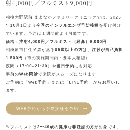
射4,000円／フルミスト9,000円
相模大野駅前 まよなかファミリークリニックでは、2025
年10月1日より
今季のインフルエンザ予防接種
を受け付け
ています。予約は１週間前より可能です。
価格：
注射4,000円／フルミスト（経鼻）9,000円
相模原市に住民票がある
65歳以上の方
は、
注射が自己負担
1,500円
（市の実施期間内・要本人確認）
夜間（
17:00–21:30
）や
当日予約
にも対応
事前の
Web問診
で来院がスムーズになります
ご予約は「Web予約」または「LINE予約」からお願いし
ます。
WEB予約から予防接種を予約
※フルミストは
2〜49歳の健康な非妊娠の方
が対象です。