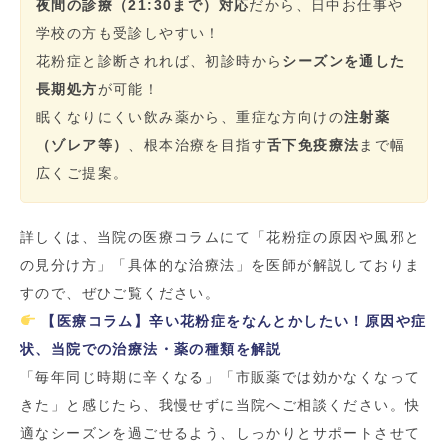
夜間の診療（21:30まで）対応
だから、日中お仕事や
学校の方も受診しやすい！
花粉症と診断されれば、初診時から
シーズンを通した
長期処方
が可能！
眠くなりにくい飲み薬から、重症な方向けの
注射薬
（ゾレア等）
、根本治療を目指す
舌下免疫療法
まで幅
広くご提案。
詳しくは、当院の医療コラムにて「花粉症の原因や風邪と
の見分け方」「具体的な治療法」を医師が解説しておりま
すので、ぜひご覧ください。
【医療コラム】辛い花粉症をなんとかしたい！原因や症
状、当院での治療法・薬の種類を解説
「毎年同じ時期に辛くなる」「市販薬では効かなくなって
きた」と感じたら、我慢せずに当院へご相談ください。快
適なシーズンを過ごせるよう、しっかりとサポートさせて