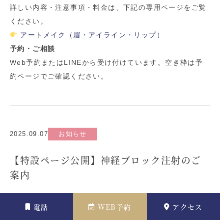
詳しい内容・注意事項・料金は、下記の専用ページをご覧
ください。
アートメイク（眉・アイライン・リップ）
予約・ご相談
Web予約またはLINEから受け付けています。空き枠は予
約ページでご確認ください。
2025.09.07
お知らせ
【特設ページ公開】神経ブロック注射のご
案内
痛みでお困りの方へ。
神経ブロック注射
について、効果・
電話
WEB予約
アクセス
対象症状・費用の目安・受診の流れをまとめた
特設ページ